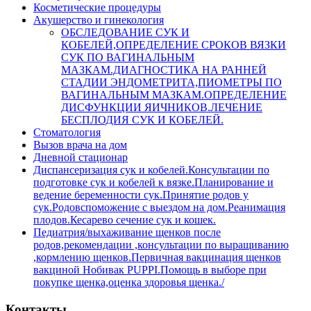
Косметические процедуры
Акушерство и гинекология
ОБСЛЕДОВАНИЕ СУК И
КОБЕЛЕЙ,ОПРЕДЕЛЕНИЕ СРОКОВ ВЯЗКИ
СУК ПО ВАГИНАЛЬНЫМ
МАЗКАМ.ДИАГНОСТИКА НА РАННЕЙ
СТАДИИ ЭНДОМЕТРИТА,ПИОМЕТРЫ ПО
ВАГИНАЛЬНЫМ МАЗКАМ.ОПРЕДЕЛЕНИЕ
ДИСФУНКЦИИ ЯИЧНИКОВ.ЛЕЧЕНИЕ
БЕСПЛОДИЯ СУК И КОБЕЛЕЙ.
Стоматология
Вызов врача на дом
Дневной стационар
Диспансеризация сук и кобелей.Консультации по
подготовке сук и кобелей к вязке.Планирование и
ведение беременности сук.Принятие родов у
сук.Родовспоможение с выездом на дом.Реанимация
плодов.Кесарево сечение сук и кошек.
Педиатрия/выхаживание щенков после
родов,рекомендации ,консультации по выращиванию
,кормлению щенков.Первичная вакцинация щенков
вакциной Нобивак PUPPI.Помощь в выборе при
покупке щенка,оценка здоровья щенка./
Контакты