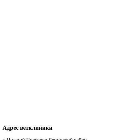
Адрес ветклиники
г. Нижний Новгород,Ленинский район,