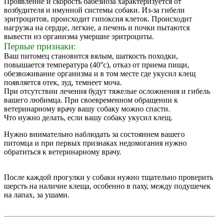
Проявление и скорость бабезиоза характеризуется от
возбудителя и имунной системы собаки. Из-за гибели
эритроцитов, происходит гипоксия клеток. Происходит
нагрузка на сердце, легкие, а печень и почки пытаются
вывести из организма умершие эритроциты.
Первые признаки:
Ваш питомец становится вялым, шаткость походки,
повышается температура (40°с), отказ от приема пищи,
обезвоживание организма и в том месте где укусил клещ
появляется отек, зуд, темнеет моча.
При отсутствии лечения будут тяжелые осложнения и гибель
вашего любимца. При своевременном обращении к
ветеринарному врачу вашу собаку можно спасти.
Что нужно делать, если вашу собаку укусил клещ.
Нужно внимательно наблюдать за состоянием вашего
питомца и при первых признаках недомогания нужно
обратиться к ветеринарному врачу.
После каждой прогулки у собаки нужно тщательно проверить
шерсть на наличие клеща, особенно в паху, между подушечек
на лапах, за ушами.