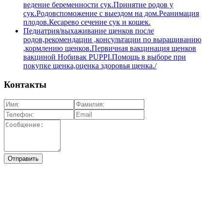
ведение беременности сук.Принятие родов у
сук.Родовспоможение с выездом на дом.Реанимация
плодов.Кесарево сечение сук и кошек.
Педиатрия/выхаживание щенков после
родов,рекомендации ,консультации по выращиванию
,кормлению щенков.Первичная вакцинация щенков
вакциной Нобивак PUPPI.Помощь в выборе при
покупке щенка,оценка здоровья щенка./
Контакты