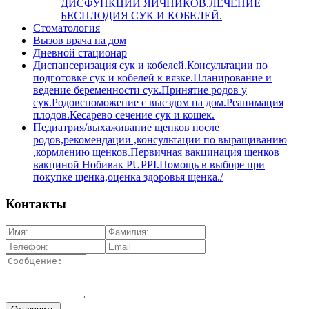
ДИСФУНКЦИИ ЯИЧНИКОВ.ЛЕЧЕНИЕ
БЕСПЛОДИЯ СУК И КОБЕЛЕЙ.
Стоматология
Вызов врача на дом
Дневной стационар
Диспансеризация сук и кобелей.Консультации по
подготовке сук и кобелей к вязке.Планирование и
ведение беременности сук.Принятие родов у
сук.Родовспоможение с выездом на дом.Реанимация
плодов.Кесарево сечение сук и кошек.
Педиатрия/выхаживание щенков после
родов,рекомендации ,консультации по выращиванию
,кормлению щенков.Первичная вакцинация щенков
вакциной Нобивак PUPPI.Помощь в выборе при
покупке щенка,оценка здоровья щенка./
Контакты